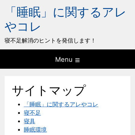
「睡眠」に関するアレ
やコレ
寝不足解消のヒントを発信します！
Open
Menu
the
main
サイトマップ
menu
「睡眠」に関するアレやコレ
寝不足
寝具
睡眠環境